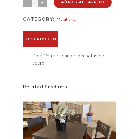
Sofá
AÑADIR AL CARRITO
Chaise
CATEGORY:
Mobiliario
Lounge
quantity
DESCRIPCIÓN
Sofá Chaise Lounge con patas de
acero.
Related Products