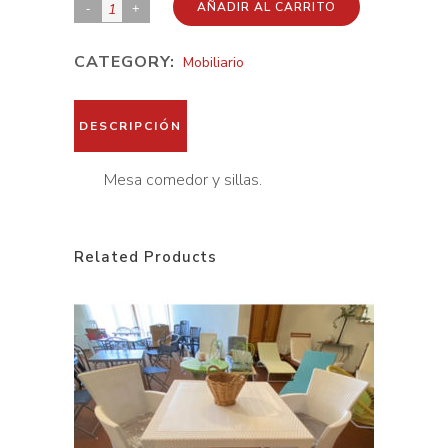
Mesa
AÑADIR AL CARRITO
comedor
CATEGORY:
Mobiliario
y
sillas
quantity
DESCRIPCIÓN
Mesa comedor y sillas.
Related Products