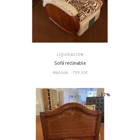
LIQUIDACIÓN
Sofá reclinable
998,00
€
799,00
€
-27%