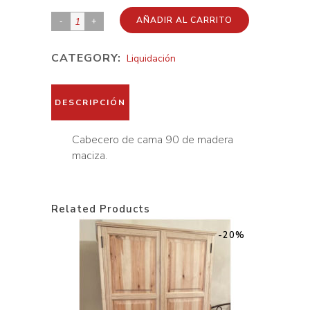
Cabecero
AÑADIR AL CARRITO
de
CATEGORY:
Liquidación
cama
90
de
DESCRIPCIÓN
madera
maciza
Cabecero de cama 90 de madera
maciza.
quantity
Related Products
-20%