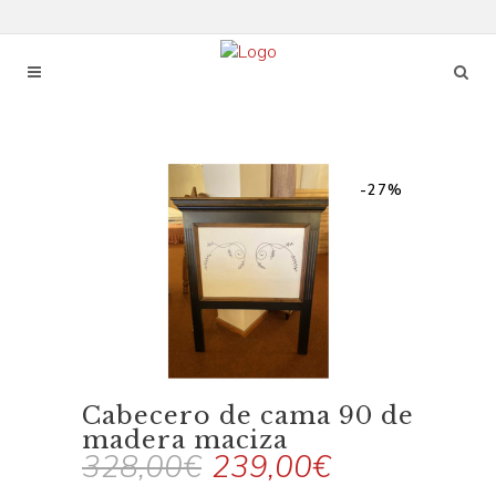
-27%
Cabecero de cama 90 de
madera maciza
328,00
€
239,00
€